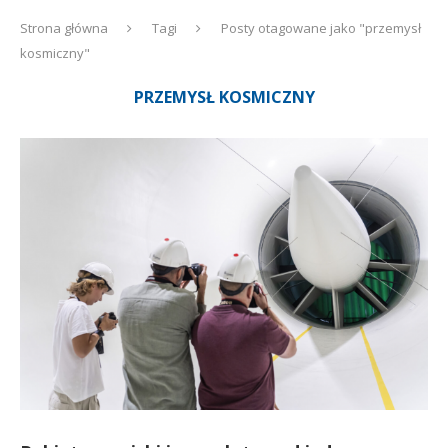
Strona główna
Tagi
Posty otagowane jako "przemysł
kosmiczny"
PRZEMYSŁ KOSMICZNY