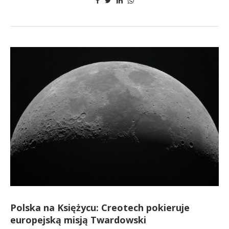
Polska na Księżycu: Creotech pokieruje
europejską misją Twardowski