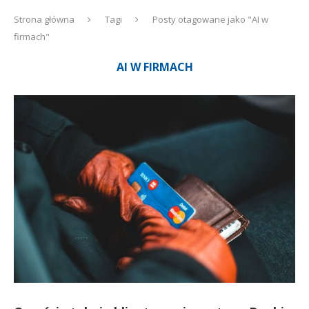
Strona główna
Tagi
Posty otagowane jako "AI w
firmach"
AI W FIRMACH