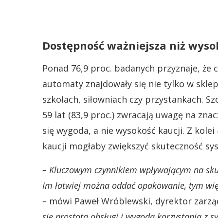
Dostępność ważniejsza niż wyso
Ponad 76,9 proc. badanych przyznaje, że c
automaty znajdowały się nie tylko w sklep
szkołach, siłowniach czy przystankach. Szc
59 lat (83,9 proc.) zwracają uwagę na znac
się wygoda, a nie wysokość kaucji. Z kole
kaucji mogłaby zwiększyć skuteczność sy
– Kluczowym czynnikiem wpływającym na skut
Im łatwiej można oddać opakowanie, tym wię
–
mówi Paweł Wróblewski, dyrektor zarząd
się prostota obsługi i wygoda korzystania z s