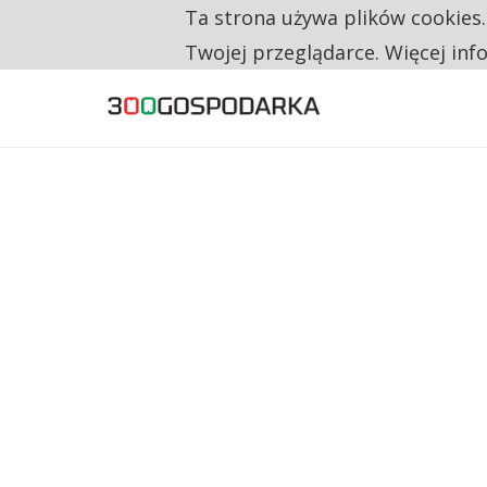
Ta strona używa plików cookies
TYLKO U NAS
CO TRZECIĄ ZŁOTÓWKĘ Z EMERYTURY SE
Twojej przeglądarce. Więcej inf