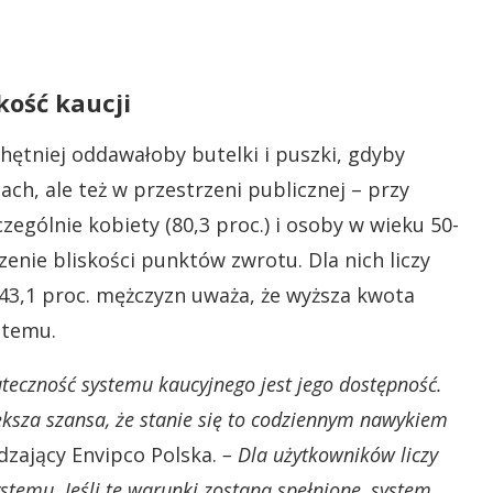
kość kaucji
hętniej oddawałoby butelki i puszki, gdyby
ach, ale też w przestrzeni publicznej – przy
zególnie kobiety (80,3 proc.) i osoby w wieku 50-
zenie bliskości punktów zwrotu. Dla nich liczy
i 43,1 proc. mężczyzn uważa, że wyższa kwota
stemu.
eczność systemu kaucyjnego jest jego dostępność.
ksza szansa, że stanie się to codziennym nawykiem
zający Envipco Polska.
– Dla użytkowników liczy
ystemu. Jeśli te warunki zostaną spełnione, system