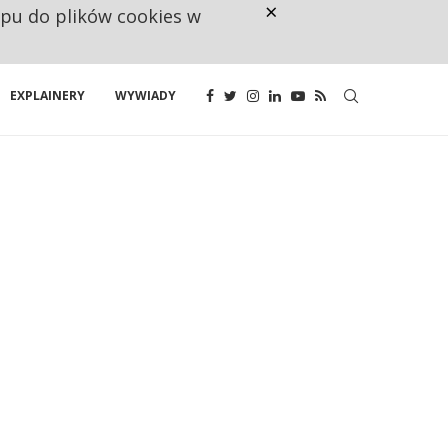
×
ępu do plików cookies w
NA JEDEN WAKAT PRZYPADAJĄ 
EXPLAINERY
WYWIADY