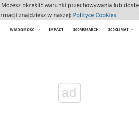
. Możesz określić warunki przechowywania lub dost
NIORZY PRZEZNACZAJĄ NA PODSTAWOWE ZAKUPY
ormacji znajdziesz w naszej:
Polityce Cookies
WIADOMOŚCI
IMPACT
300RESEARCH
300KLIMAT
ad