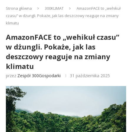
Strona główna
300KLIMAT
AmazonFACE to „wehikuł
czasu” w dżungli. Pokaże, jak las deszczowy reaguje na zmiany
klimatu
AmazonFACE to „wehikuł czasu”
w dżungli. Pokaże, jak las
deszczowy reaguje na zmiany
klimatu
przez
Zespół 300Gospodarki
31 października 2025