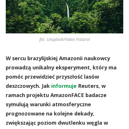
fot. Unsplash/Fabio Fistarol
W sercu brazylijskiej Amazonii naukowcy
prowadzą unikalny eksperyment, który ma
pomóc przewidzieć przyszłość lasów
deszczowych. Jak
informuje
Reuters, w
ramach projektu AmazonFACE badacze
symulują warunki atmosferyczne
prognozowane na kolejne dekady,
zwiększając poziom dwutlenku węgla w