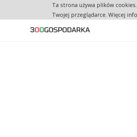
Ta strona używa plików cookies
TYLKO U NAS
RESTRYKCJE CHIN UDERZAJĄ W EUROPEJSKI
Twojej przeglądarce. Więcej inf