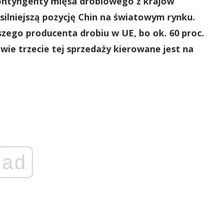
ontyngenty mięsa drobiowego z krajów
silniejszą pozycję Chin na światowym rynku.
szego producenta drobiu w UE, bo ok. 60 proc.
dwie trzecie tej sprzedaży kierowane jest na
ad