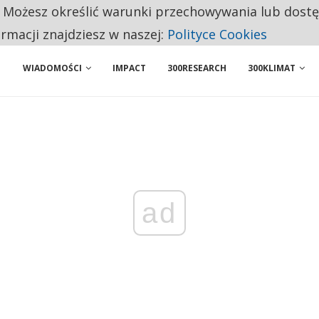
. Możesz określić warunki przechowywania lub dost
 PRZEMYSŁ. NA LIŚCIE SĄ DWA PODMIOTY Z POLSKI
ormacji znajdziesz w naszej:
Polityce Cookies
WIADOMOŚCI
IMPACT
300RESEARCH
300KLIMAT
ad