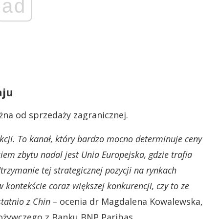
ad
aju
żna od sprzedaży zagranicznej.
kcji. To kanał, który bardzo mocno determinuje ceny
m zbytu nadal jest Unia Europejska, gdzie trafia
trzymanie tej strategicznej pozycji na rynkach
w kontekście coraz większej konkurencji, czy to ze
tatnio z Chin –
ocenia dr Magdalena Kowalewska,
pożywczego z Banku BNP Paribas.