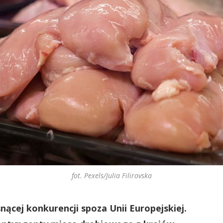
fot. Pexels/Julia Filirovska
nącej konkurencji spoza Unii Europejskiej.