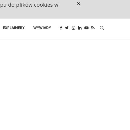
×
ępu do plików cookies w
CO TRZECIĄ ZŁOTÓWKĘ Z EMER
EXPLAINERY
WYWIADY