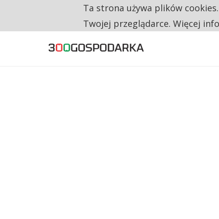
Ta strona używa plików cookies
TYLKO U NAS
RESTRYKCJE CHIN UDERZAJĄ W EUROPEJSKI
Twojej przeglądarce. Więcej inf