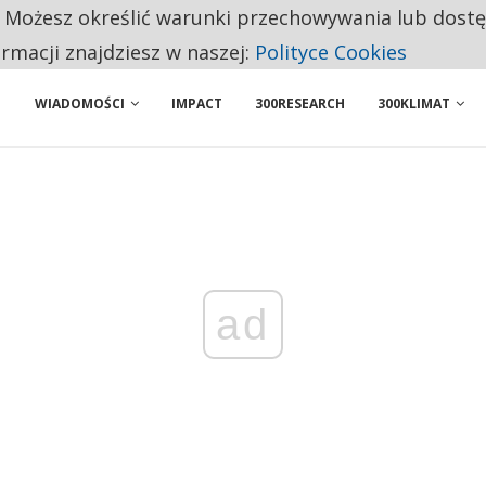
. Możesz określić warunki przechowywania lub dost
 PRZEMYSŁ. NA LIŚCIE SĄ DWA PODMIOTY Z POLSKI
ormacji znajdziesz w naszej:
Polityce Cookies
WIADOMOŚCI
IMPACT
300RESEARCH
300KLIMAT
ad