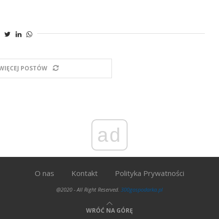
WIĘCEJ POSTÓW
ad
O nas
Kontakt
Polityka Prywatności
@2020 - All Right Reserved.
300gospodarka.pl
WRÓĆ NA GÓRĘ