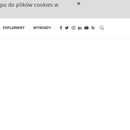
×
ępu do plików cookies w
CO TRZECIĄ ZŁOTÓWKĘ Z EMER
EXPLAINERY
WYWIADY