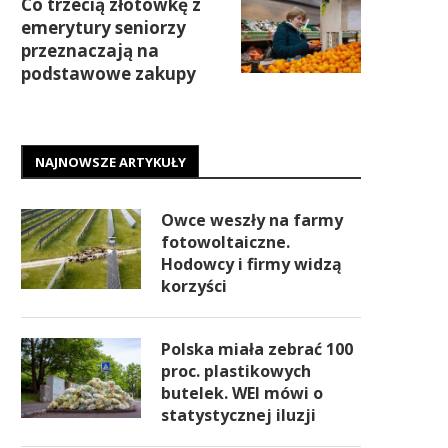
Co trzecią złotówkę z
emerytury seniorzy
przeznaczają na
podstawowe zakupy
NAJNOWSZE ARTYKUŁY
Owce weszły na farmy
fotowoltaiczne.
Hodowcy i firmy widzą
korzyści
Polska miała zebrać 100
proc. plastikowych
butelek. WEI mówi o
statystycznej iluzji