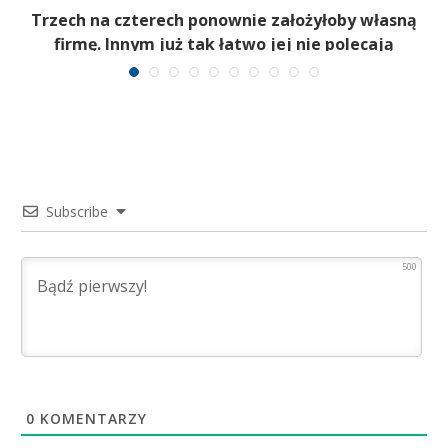
b
Trzech na czterech ponownie założyłoby własną
firmę. Innym już tak łatwo jej nie polecają
Subscribe
500
0
KOMENTARZY