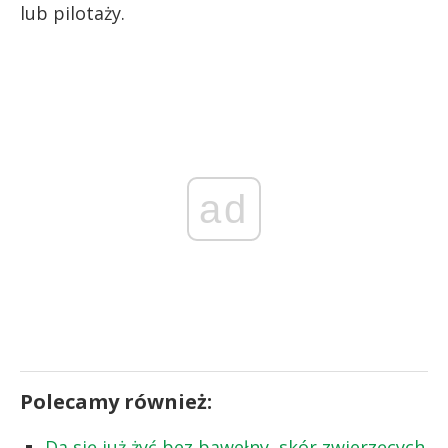
lub pilotaży.
ad
Polecamy również:
Da się już żyć bez bawełny, skór zwierzęcych