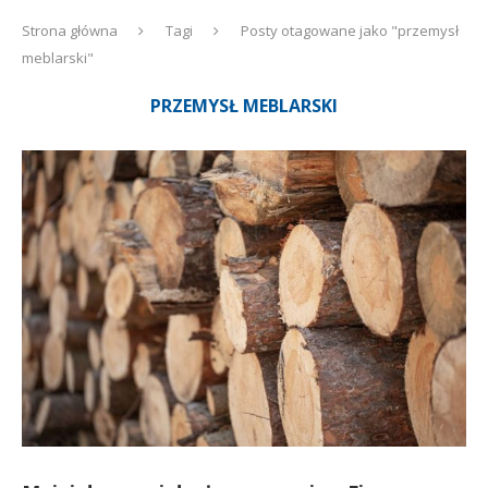
Strona główna
Tagi
Posty otagowane jako "przemysł
meblarski"
PRZEMYSŁ MEBLARSKI