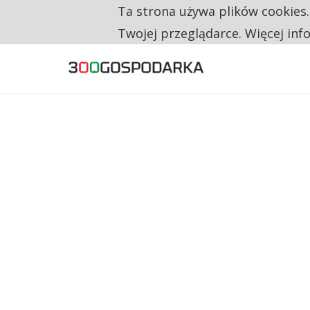
Ta strona używa plików cookies
TYLKO U NAS
CO TRZECIĄ ZŁOTÓWKĘ Z EMERYTURY SE
Twojej przeglądarce. Więcej inf