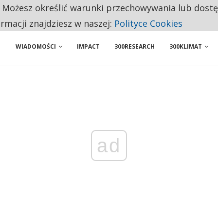
. Możesz określić warunki przechowywania lub dost
NIORZY PRZEZNACZAJĄ NA PODSTAWOWE ZAKUPY
ormacji znajdziesz w naszej:
Polityce Cookies
WIADOMOŚCI
IMPACT
300RESEARCH
300KLIMAT
ad