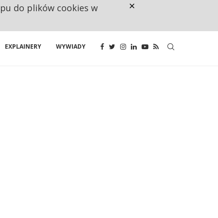
×
ępu do plików cookies w
NA JEDEN WAKAT PRZYPADAJĄ 
EXPLAINERY
WYWIADY