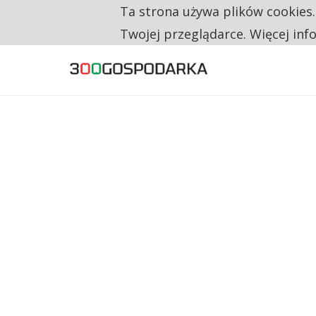
Ta strona używa plików cookies
TYLKO U NAS
NA JEDEN WAKAT PRZYPADAJĄ 62 ZGŁOSZ
Twojej przeglądarce. Więcej inf