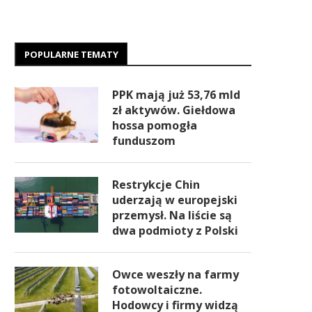
POPULARNE TEMATY
PPK mają już 53,76 mld
zł aktywów. Giełdowa
hossa pomogła
funduszom
Restrykcje Chin
uderzają w europejski
przemysł. Na liście są
dwa podmioty z Polski
Owce weszły na farmy
fotowoltaiczne.
Hodowcy i firmy widzą