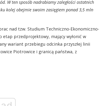
hód. W ten sposób nadrabiamy zaległości ostatnich
ląsku kolej obejmie swoim zasięgiem ponad 3,5 mln
 prac nad tzw. Studium Techniczno-Ekonomiczno-
to etap przedprojektowy, mający wyłonić w
any wariant przebiegu odcinka przyszłej linii
owice Piotrowice i granicą państwa, z
ad