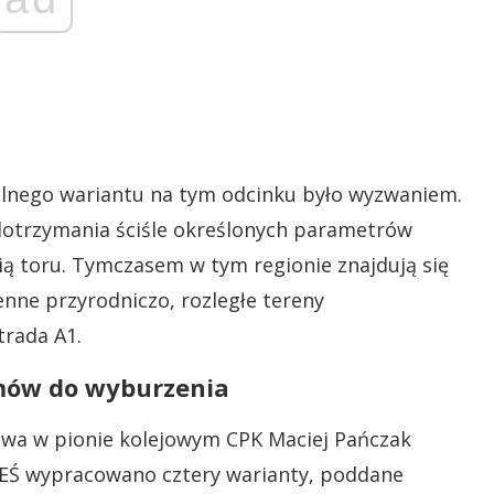
alnego wariantu na tym odcinku było wyzwaniem.
otrzymania ściśle określonych parametrów
ią toru. Tymczasem w tym regionie znajdują się
enne przyrodniczo, rozległe tereny
trada A1.
omów do wyburzenia
awa w pionie kolejowym CPK Maciej Pańczak
TEŚ wypracowano cztery warianty, poddane