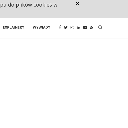
×
ępu do plików cookies w
160 ZNAKÓW TO ZA MAŁO. FUND
EXPLAINERY
WYWIADY