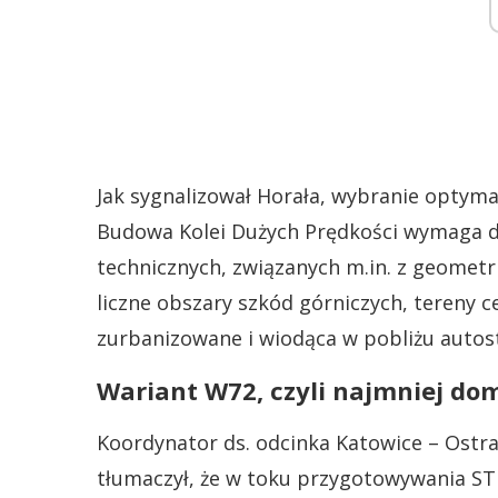
Jak sygnalizował Horała, wybranie optym
Budowa Kolei Dużych Prędkości wymaga d
technicznych, związanych m.in. z geometr
liczne obszary szkód górniczych, tereny c
zurbanizowane i wiodąca w pobliżu autos
Wariant W72, czyli najmniej d
Koordynator ds. odcinka Katowice – Ostr
tłumaczył, że w toku przygotowywania S