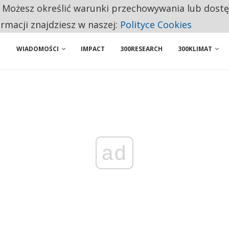
. Możesz określić warunki przechowywania lub dost
ENIA. WIELU KANDYDATÓW NIE ROZPOCZYNA PRACY
ormacji znajdziesz w naszej:
Polityce Cookies
WIADOMOŚCI
IMPACT
300RESEARCH
300KLIMAT
ad