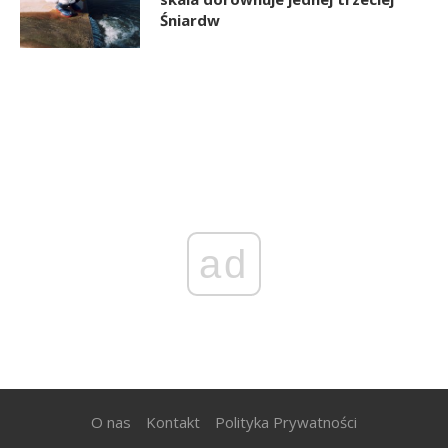
Śniardw
ad
O nas
Kontakt
Polityka Prywatności