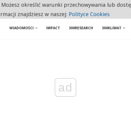
. Możesz określić warunki przechowywania lub dost
 PRZEMYSŁ. NA LIŚCIE SĄ DWA PODMIOTY Z POLSKI
ormacji znajdziesz w naszej:
Polityce Cookies
WIADOMOŚCI
IMPACT
300RESEARCH
300KLIMAT
ad