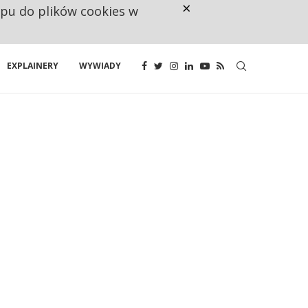
×
ępu do plików cookies w
CO TRZECIĄ ZŁOTÓWKĘ Z EMER
EXPLAINERY
WYWIADY