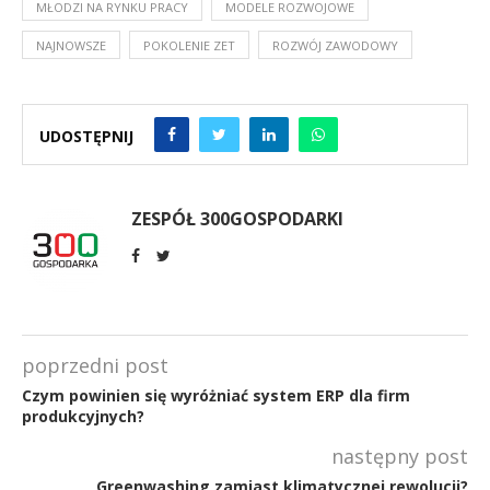
MŁODZI NA RYNKU PRACY
MODELE ROZWOJOWE
NAJNOWSZE
POKOLENIE ZET
ROZWÓJ ZAWODOWY
UDOSTĘPNIJ
ZESPÓŁ 300GOSPODARKI
poprzedni post
Czym powinien się wyróżniać system ERP dla firm
produkcyjnych?
następny post
Greenwashing zamiast klimatycznej rewolucji?