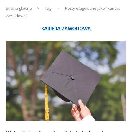
Strona główna
Tagi
Posty otagowane jako "kariera
zawodowa"
KARIERA ZAWODOWA