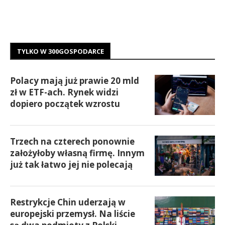
TYLKO W 300GOSPODARCE
Polacy mają już prawie 20 mld
zł w ETF-ach. Rynek widzi
dopiero początek wzrostu
Trzech na czterech ponownie
założyłoby własną firmę. Innym
już tak łatwo jej nie polecają
Restrykcje Chin uderzają w
europejski przemysł. Na liście