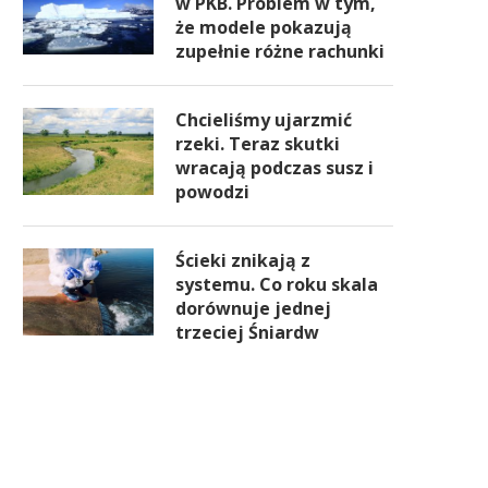
w PKB. Problem w tym,
że modele pokazują
zupełnie różne rachunki
Chcieliśmy ujarzmić
rzeki. Teraz skutki
wracają podczas susz i
powodzi
Ścieki znikają z
systemu. Co roku skala
dorównuje jednej
trzeciej Śniardw