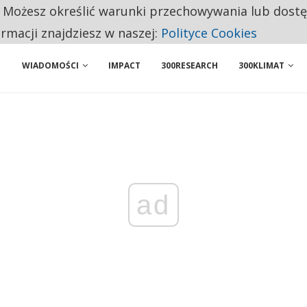
ENIA. WIELU KANDYDATÓW NIE ROZPOCZYNA PRACY
. Możesz określić warunki przechowywania lub dost
ormacji znajdziesz w naszej:
Polityce Cookies
PONUJE PROSTĄ ZMIANĘ, KTÓRA MOŻE OGRANICZYĆ CHAOS W KRYZYSIE
WIADOMOŚCI
IMPACT
300RESEARCH
300KLIMAT
ad