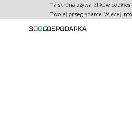
NA JEDEN WAKAT PRZYPADAJĄ 62 ZGŁOSZ
Ta strona używa plików cookies
TYLKO U NAS
Twojej przeglądarce. Więcej inf
160 ZNAKÓW TO ZA MAŁO. FUNDACJA PRO