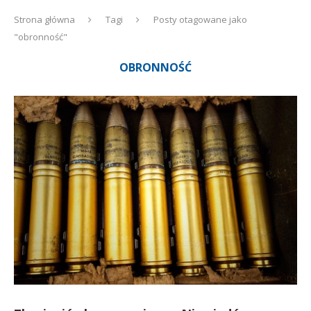
Strona główna
Tagi
Posty otagowane jako
"obronność"
OBRONNOŚĆ