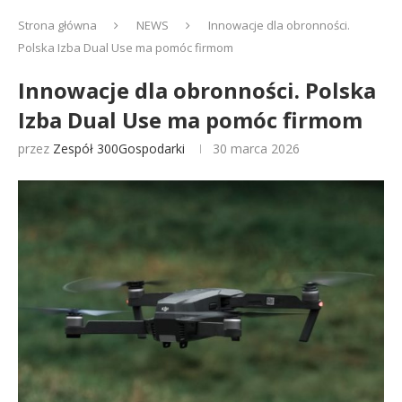
Strona główna
NEWS
Innowacje dla obronności.
Polska Izba Dual Use ma pomóc firmom
Innowacje dla obronności. Polska
Izba Dual Use ma pomóc firmom
przez
Zespół 300Gospodarki
30 marca 2026