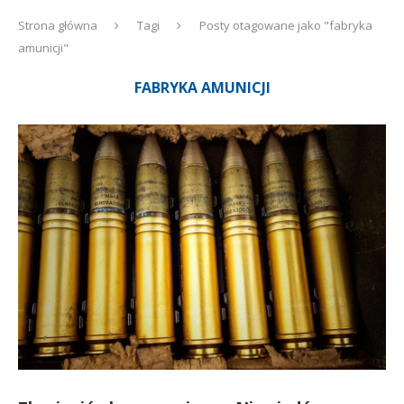
Strona główna
Tagi
Posty otagowane jako "fabryka
amunicji"
FABRYKA AMUNICJI