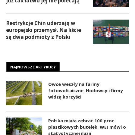
już tak łatwo jej nie polecają
Restrykcje Chin uderzają w
europejski przemysł. Na liście
są dwa podmioty z Polski
NAJNOWSZE ARTYKUŁY
Owce weszły na farmy
fotowoltaiczne. Hodowcy i firmy
widzą korzyści
Polska miała zebrać 100 proc.
plastikowych butelek. WEI mówi o
statystycznej iluzji