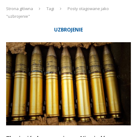
Strona główna
Tagi
Posty otagowane jako
"uzbrojenie"
UZBROJENIE