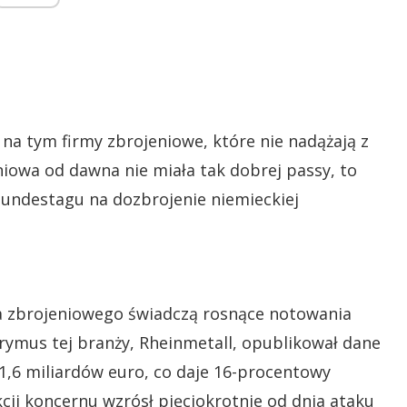
 na tym firmy zbrojeniowe, które nie nadążają z
iowa od dawna nie miała tak dobrej passy, to
 Bundestagu na dozbrojenie niemieckiej
a zbrojeniowego świadczą rosnące notowania
prymus tej branży, Rheinmetall, opublikował dane
 1,6 miliardów euro, co daje 16-procentowy
ji koncernu wzrósł pięciokrotnie od dnia ataku