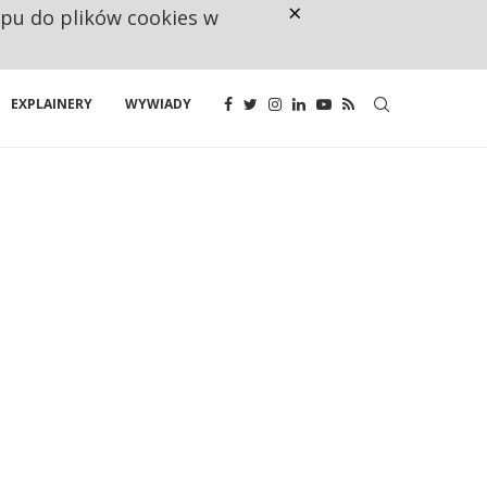
×
ępu do plików cookies w
CO TRZECIĄ ZŁOTÓWKĘ Z EMER
EXPLAINERY
WYWIADY