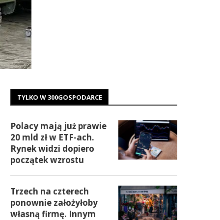
TYLKO W 300GOSPODARCE
Polacy mają już prawie
20 mld zł w ETF-ach.
Rynek widzi dopiero
początek wzrostu
Trzech na czterech
ponownie założyłoby
własną firmę. Innym