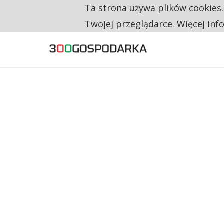
Ta strona używa plików cookies
TYLKO U NAS
RESTRYKCJE CHIN UDERZAJĄ W EUROPEJSKI
Twojej przeglądarce. Więcej inf