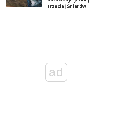
trzeciej Śniardw
ad