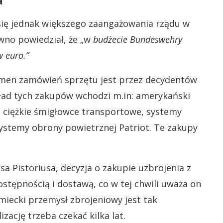
a
się jednak większego zaangażowania rządu w
wno powiedział, że „w
budżecie Bundeswehry
w euro.”
umen zamówień sprzętu jest przez decydentów
kład tych zakupów wchodzi m.in: amerykański
 ciężkie śmigłowce transportowe, systemy
ystemy obrony powietrznej Patriot. Te zakupy
 Pistoriusa, decyzja o zakupie uzbrojenia z
tępnością i dostawą, co w tej chwili uważa on
miecki przemysł zbrojeniowy jest tak
zację trzeba czekać kilka lat.