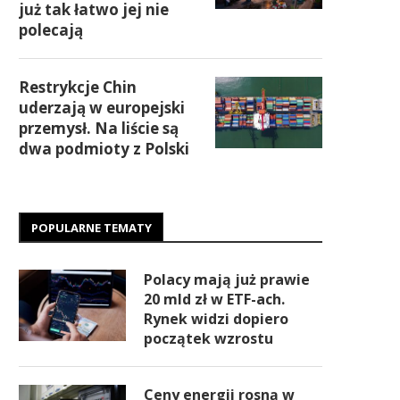
już tak łatwo jej nie
polecają
Restrykcje Chin
uderzają w europejski
przemysł. Na liście są
dwa podmioty z Polski
POPULARNE TEMATY
Polacy mają już prawie
20 mld zł w ETF-ach.
Rynek widzi dopiero
początek wzrostu
Ceny energii rosną w