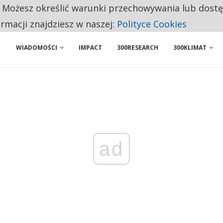
. Możesz określić warunki przechowywania lub dost
 PRZEMYSŁ. NA LIŚCIE SĄ DWA PODMIOTY Z POLSKI
ormacji znajdziesz w naszej:
Polityce Cookies
WIADOMOŚCI
IMPACT
300RESEARCH
300KLIMAT
ad