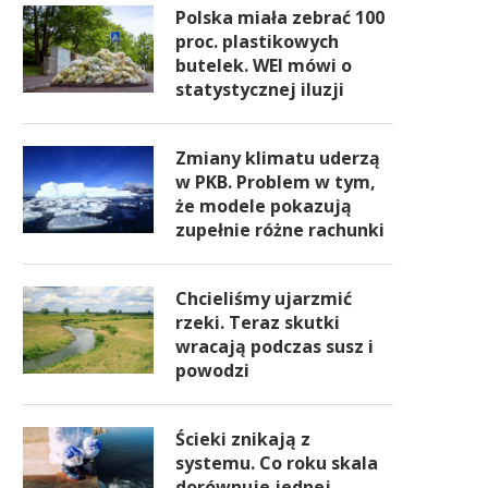
Polska miała zebrać 100
proc. plastikowych
butelek. WEI mówi o
statystycznej iluzji
Zmiany klimatu uderzą
w PKB. Problem w tym,
że modele pokazują
zupełnie różne rachunki
Chcieliśmy ujarzmić
rzeki. Teraz skutki
wracają podczas susz i
powodzi
Ścieki znikają z
systemu. Co roku skala
dorównuje jednej