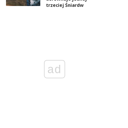
trzeciej Śniardw
ad