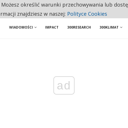
. Możesz określić warunki przechowywania lub dost
NIORZY PRZEZNACZAJĄ NA PODSTAWOWE ZAKUPY
ormacji znajdziesz w naszej:
Polityce Cookies
WIADOMOŚCI
IMPACT
300RESEARCH
300KLIMAT
ad