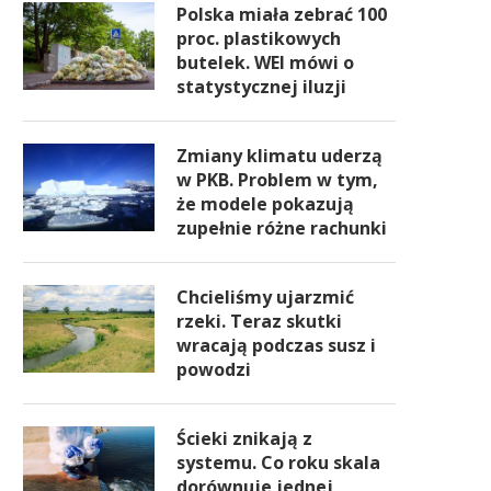
Polska miała zebrać 100
proc. plastikowych
butelek. WEI mówi o
statystycznej iluzji
Zmiany klimatu uderzą
w PKB. Problem w tym,
że modele pokazują
zupełnie różne rachunki
Chcieliśmy ujarzmić
rzeki. Teraz skutki
wracają podczas susz i
powodzi
Ścieki znikają z
systemu. Co roku skala
dorównuje jednej