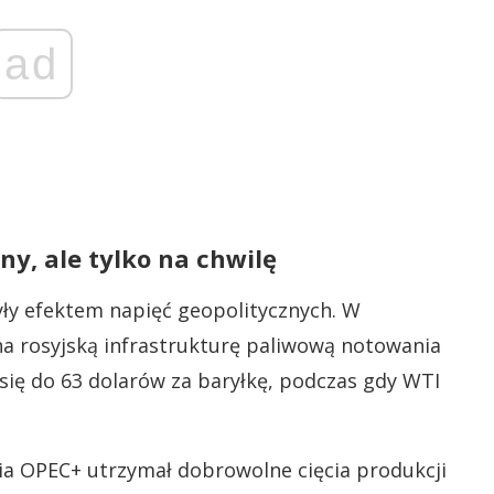
ad
ny, ale tylko na chwilę
yły efektem napięć geopolitycznych. W
na rosyjską infrastrukturę paliwową notowania
y się do 63 dolarów za baryłkę, podczas gdy WTI
ia OPEC+ utrzymał dobrowolne cięcia produkcji