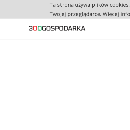
Ta strona używa plików cookies
TYLKO U NAS
CO TRZECIĄ ZŁOTÓWKĘ Z EMERYTURY SE
Twojej przeglądarce. Więcej inf