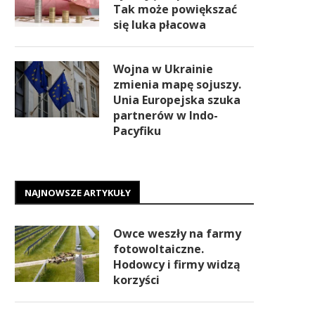
Tak może powiększać
się luka płacowa
Wojna w Ukrainie
zmienia mapę sojuszy.
Unia Europejska szuka
partnerów w Indo-
Pacyfiku
NAJNOWSZE ARTYKUŁY
Owce weszły na farmy
fotowoltaiczne.
Hodowcy i firmy widzą
korzyści