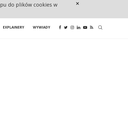
×
ępu do plików cookies w
NA JEDEN WAKAT PRZYPADAJĄ 
EXPLAINERY
WYWIADY