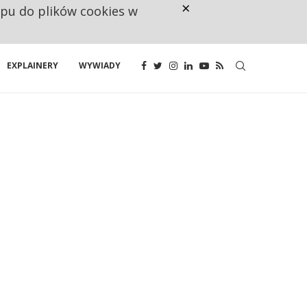
×
ępu do plików cookies w
NA JEDEN WAKAT PRZYPADAJĄ 
EXPLAINERY
WYWIADY