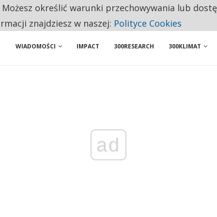
. Możesz określić warunki przechowywania lub dost
NIORZY PRZEZNACZAJĄ NA PODSTAWOWE ZAKUPY
ormacji znajdziesz w naszej:
Polityce Cookies
WIADOMOŚCI
IMPACT
300RESEARCH
300KLIMAT
ad