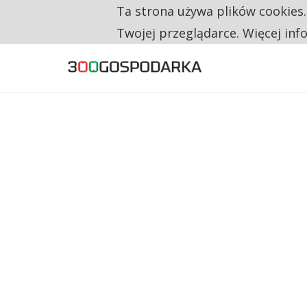
Ta strona używa plików cookies
TYLKO U NAS
CO TRZECIĄ ZŁOTÓWKĘ Z EMERYTURY SE
Twojej przeglądarce. Więcej inf