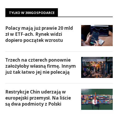
TYLKO W 300GOSPODARCE
Polacy mają już prawie 20 mld
zł w ETF-ach. Rynek widzi
dopiero początek wzrostu
Trzech na czterech ponownie
założyłoby własną firmę. Innym
już tak łatwo jej nie polecają
Restrykcje Chin uderzają w
europejski przemysł. Na liście
są dwa podmioty z Polski