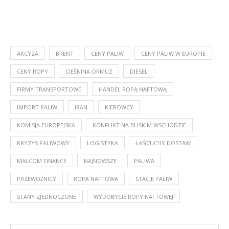
AKCYZA
BRENT
CENY PALIW
CENY PALIW W EUROPIE
CENY ROPY
CIEŚNINA ORMUZ
DIESEL
FIRMY TRANSPORTOWE
HANDEL ROPĄ NAFTOWĄ
IMPORT PALIW
IRAN
KIEROWCY
KOMISJA EUROPEJSKA
KONFLIKT NA BLISKIM WSCHODZIE
KRYZYS PALIWOWY
LOGISTYKA
ŁAŃCUCHY DOSTAW
MALCOM FINANCE
NAJNOWSZE
PALIWA
PRZEWOŹNICY
ROPA NAFTOWA
STACJE PALIW
STANY ZJEDNOCZONE
WYDOBYCIE ROPY NAFTOWEJ