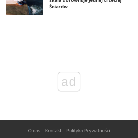
Śniardw
ad
O nas
Kontakt
Polityka Prywatności