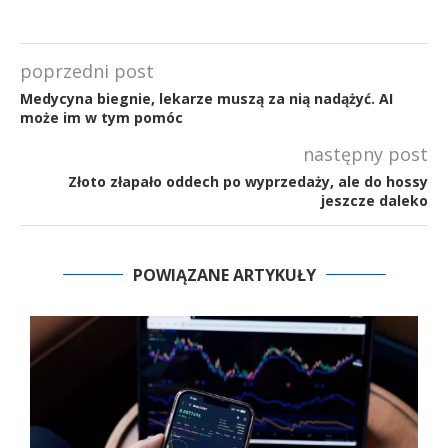
poprzedni post
Medycyna biegnie, lekarze muszą za nią nadążyć. AI
może im w tym pomóc
następny post
Złoto złapało oddech po wyprzedaży, ale do hossy
jeszcze daleko
POWIĄZANE ARTYKUŁY