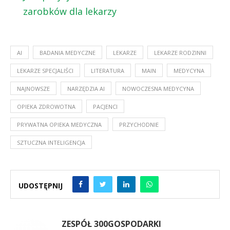
zarobków dla lekarzy
AI
BADANIA MEDYCZNE
LEKARZE
LEKARZE RODZINNI
LEKARZE SPECJALIŚCI
LITERATURA
MAIN
MEDYCYNA
NAJNOWSZE
NARZĘDZIA AI
NOWOCZESNA MEDYCYNA
OPIEKA ZDROWOTNA
PACJENCI
PRYWATNA OPIEKA MEDYCZNA
PRZYCHODNIE
SZTUCZNA INTELIGENCJA
UDOSTĘPNIJ
ZESPÓŁ 300GOSPODARKI