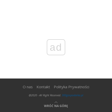
ad
O nas
Kontakt
Polityka Prywatności
@2020 - All Right Reserved.
300gospodarka.pl
WRÓĆ NA GÓRĘ