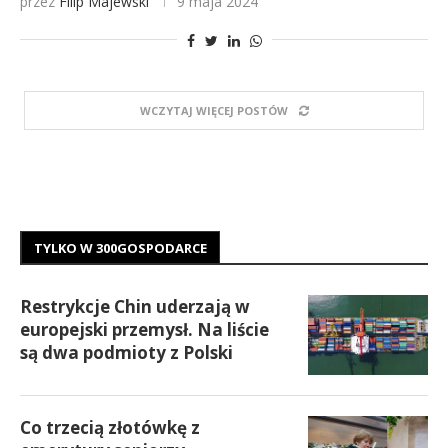
przez
Filip Majewski
9 maja 2024
WCZYTAJ WIĘCEJ POSTÓW
TYLKO W 300GOSPODARCE
Restrykcje Chin uderzają w
europejski przemysł. Na liście
są dwa podmioty z Polski
Co trzecią złotówkę z