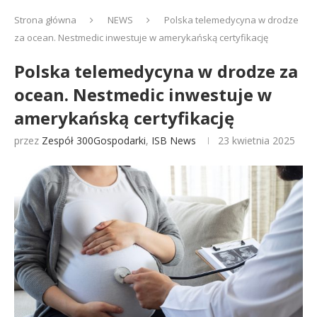
Strona główna
NEWS
Polska telemedycyna w drodze
za ocean. Nestmedic inwestuje w amerykańską certyfikację
Polska telemedycyna w drodze za
ocean. Nestmedic inwestuje w
amerykańską certyfikację
przez
Zespół 300Gospodarki
,
ISB News
23 kwietnia 2025