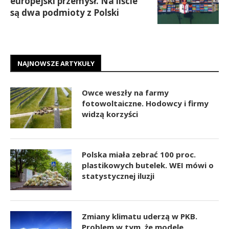
europejski przemysł. Na liście
są dwa podmioty z Polski
NAJNOWSZE ARTYKUŁY
Owce weszły na farmy
fotowoltaiczne. Hodowcy i firmy
widzą korzyści
Polska miała zebrać 100 proc.
plastikowych butelek. WEI mówi o
statystycznej iluzji
Zmiany klimatu uderzą w PKB.
Problem w tym, że modele