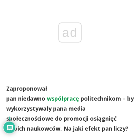
ad
Zaproponował
pan niedawno
współpracę
politechnikom – by
wykorzystywały pana media
społecznościowe do promocji osiągnięć
1
swoich naukowców. Na jaki efekt pan liczy?