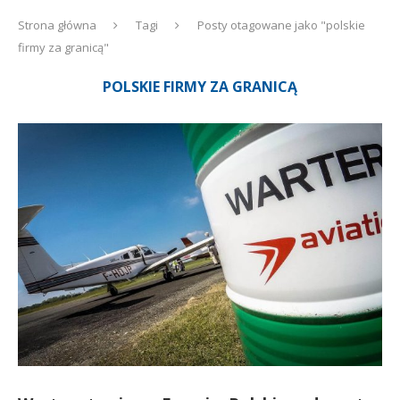
Strona główna
Tagi
Posty otagowane jako "polskie
firmy za granicą"
POLSKIE FIRMY ZA GRANICĄ