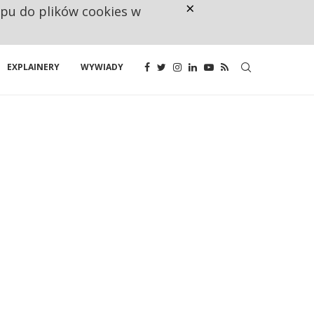
×
ępu do plików cookies w
NA JEDEN WAKAT PRZYPADAJĄ 
EXPLAINERY
WYWIADY