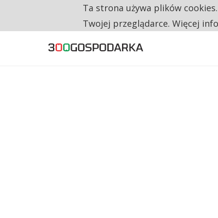
Ta strona używa plików cookies
TYLKO U NAS
CO TRZECIĄ ZŁOTÓWKĘ Z EMERYTURY SE
Twojej przeglądarce. Więcej inf