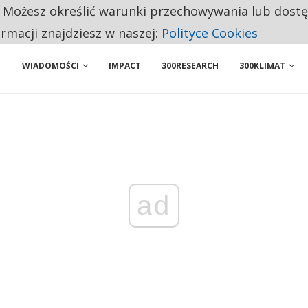
. Możesz określić warunki przechowywania lub dost
NIORZY PRZEZNACZAJĄ NA PODSTAWOWE ZAKUPY
ormacji znajdziesz w naszej:
Polityce Cookies
WIADOMOŚCI
IMPACT
300RESEARCH
300KLIMAT
ad