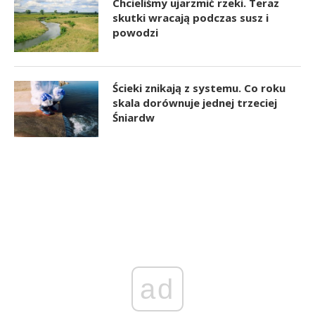
Chcieliśmy ujarzmić rzeki. Teraz
skutki wracają podczas susz i
powodzi
Ścieki znikają z systemu. Co roku
skala dorównuje jednej trzeciej
Śniardw
ad