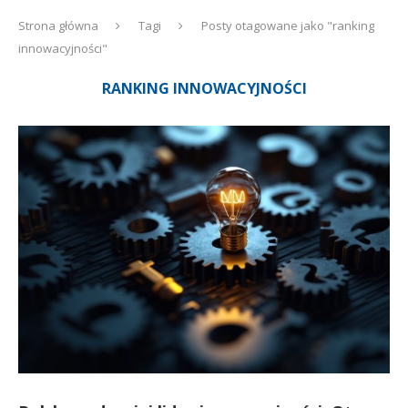
Strona główna
Tagi
Posty otagowane jako "ranking
innowacyjności"
RANKING INNOWACYJNOŚCI