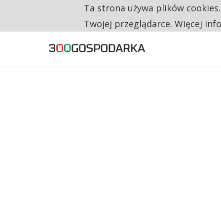
Ta strona używa plików cookies
TYLKO U NAS
RESTRYKCJE CHIN UDERZAJĄ W EUROPEJSKI
Twojej przeglądarce. Więcej inf