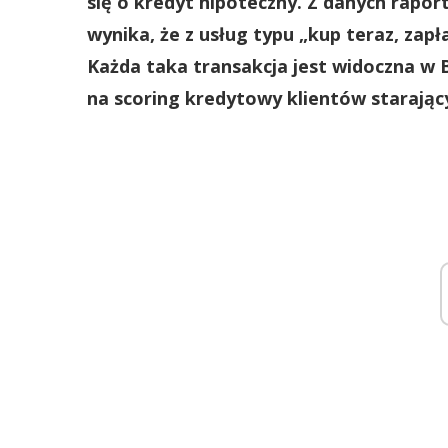
się o kredyt hipoteczny. Z danych rapor
wynika, że z usług typu „kup teraz, zapł
Każda taka transakcja jest widoczna w
na scoring kredytowy klientów starający