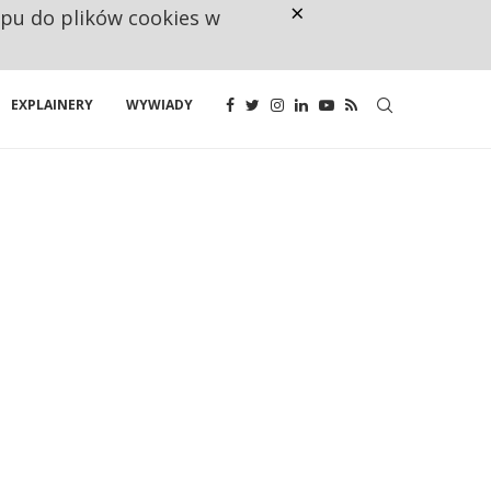
×
ępu do plików cookies w
CO TRZECIĄ ZŁOTÓWKĘ Z EMER
EXPLAINERY
WYWIADY