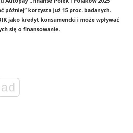
tu Autopay „Finanse Polek i Polaków 2025”
ać później” korzysta już 15 proc. badanych.
 BIK jako kredyt konsumencki i może wpływać
ch się o finansowanie.
ad