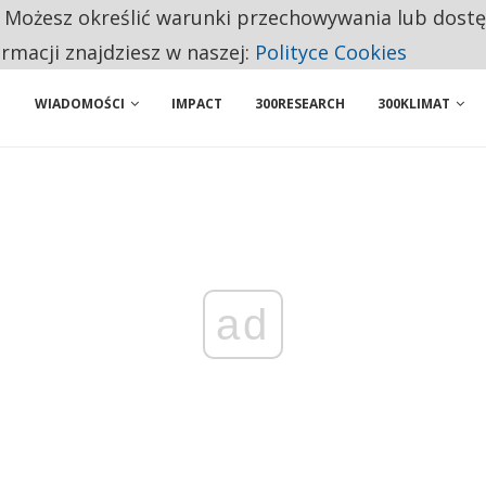
. Możesz określić warunki przechowywania lub dost
 PRZEMYSŁ. NA LIŚCIE SĄ DWA PODMIOTY Z POLSKI
ormacji znajdziesz w naszej:
Polityce Cookies
WIADOMOŚCI
IMPACT
300RESEARCH
300KLIMAT
ad