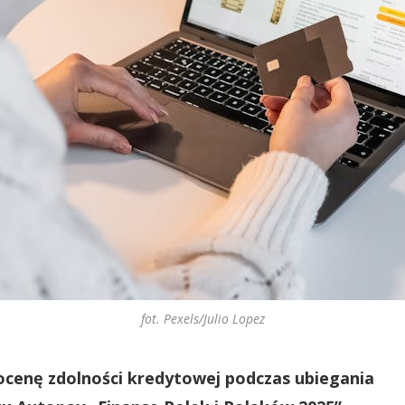
fot. Pexels/Julio Lopez
cenę zdolności kredytowej podczas ubiegania