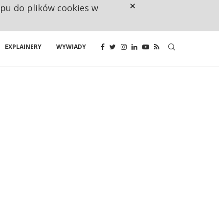
×
ępu do plików cookies w
NA JEDEN WAKAT PRZYPADAJĄ 
EXPLAINERY
WYWIADY