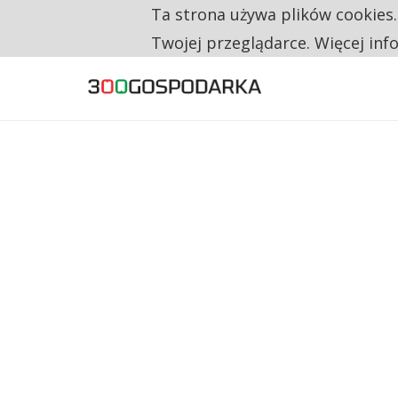
Ta strona używa plików cookies
TYLKO U NAS
CO TRZECIĄ ZŁOTÓWKĘ Z EMERYTURY SE
Twojej przeglądarce. Więcej inf