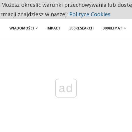
. Możesz określić warunki przechowywania lub dost
NIORZY PRZEZNACZAJĄ NA PODSTAWOWE ZAKUPY
ormacji znajdziesz w naszej:
Polityce Cookies
WIADOMOŚCI
IMPACT
300RESEARCH
300KLIMAT
ad