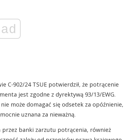
ad
ie C-902/24 TSUE potwierdził, że potrącenie
menta jest zgodne z dyrektywą 93/13/EWG.
k nie może domagać się odsetek za opóźnienie,
mocnie uznana za nieważną.
 przez banki zarzutu potrącenia, również
czność zależy od przepisów prawa krajowego.