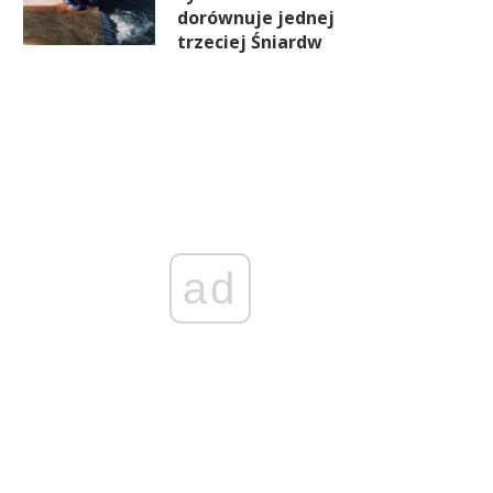
dorównuje jednej
trzeciej Śniardw
ad