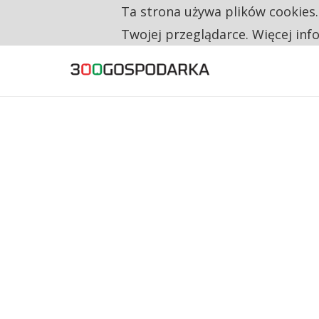
Ta strona używa plików cookies
TYLKO U NAS
NA JEDEN WAKAT PRZYPADAJĄ 62 ZGŁOSZ
Twojej przeglądarce. Więcej inf