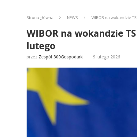
Strona główna
NEWS
WIBOR na wokandzie TSU
WIBOR na wokandzie TSU
lutego
przez
Zespół 300Gospodarki
9 lutego 2026