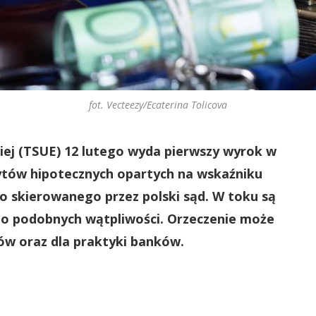
fot. Vecteezy/Ecaterina Tolicova
kiej (TSUE) 12 lutego wyda pierwszy wyrok w
ytów hipotecznych opartych na wskaźniku
o skierowanego przez polski sąd. W toku są
 do podobnych wątpliwości. Orzeczenie może
ców oraz dla praktyki banków.