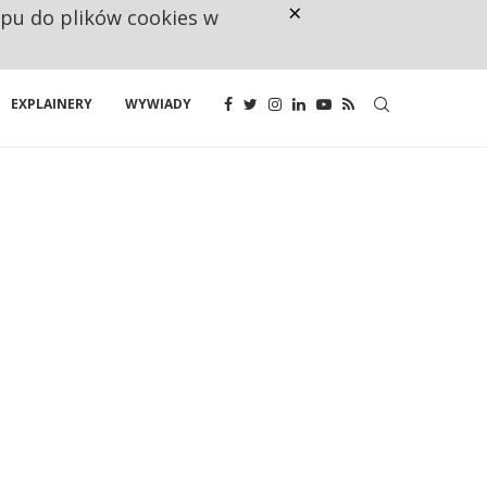
×
ępu do plików cookies w
160 ZNAKÓW TO ZA MAŁO. FUND
EXPLAINERY
WYWIADY