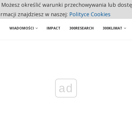
. Możesz określić warunki przechowywania lub dost
ENIA. WIELU KANDYDATÓW NIE ROZPOCZYNA PRACY
ormacji znajdziesz w naszej:
Polityce Cookies
WIADOMOŚCI
IMPACT
300RESEARCH
300KLIMAT
ad