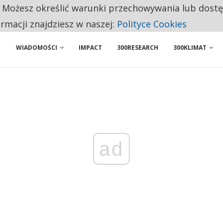
. Możesz określić warunki przechowywania lub dost
BY WŁASNĄ FIRMĘ. INNYM JUŻ TAK ŁATWO JEJ NIE POLECAJĄ
ormacji znajdziesz w naszej:
Polityce Cookies
 PRZEMYSŁ. NA LIŚCIE SĄ DWA PODMIOTY Z POLSKI
WIADOMOŚCI
IMPACT
300RESEARCH
300KLIMAT
ad