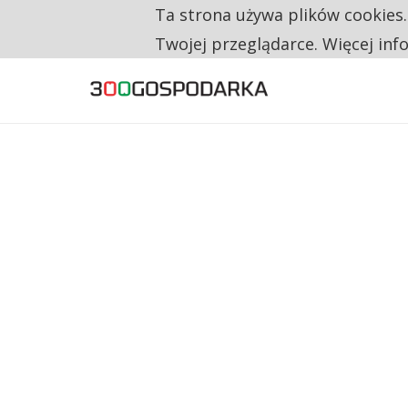
Ta strona używa plików cookies
TYLKO U NAS
TRZECH NA CZTERECH PONOWNIE ZAŁOŻYŁO
Twojej przeglądarce. Więcej inf
RESTRYKCJE CHIN UDERZAJĄ W EUROPEJSKI