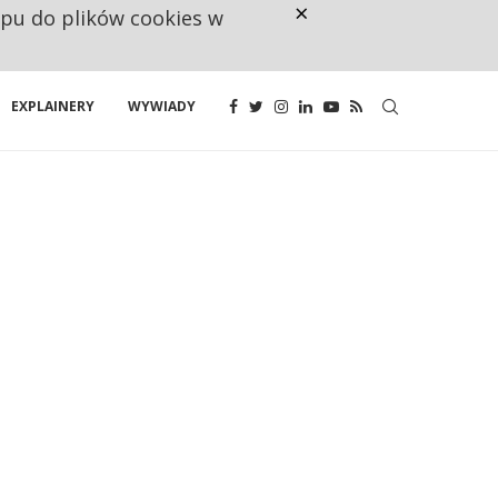
×
ępu do plików cookies w
CO TRZECIĄ ZŁOTÓWKĘ Z EMER
EXPLAINERY
WYWIADY