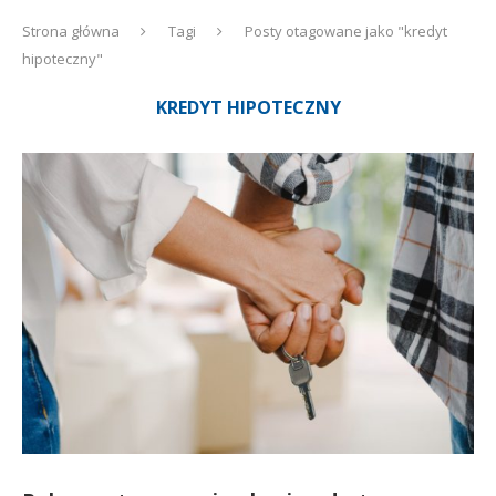
Strona główna
Tagi
Posty otagowane jako "kredyt
hipoteczny"
KREDYT HIPOTECZNY