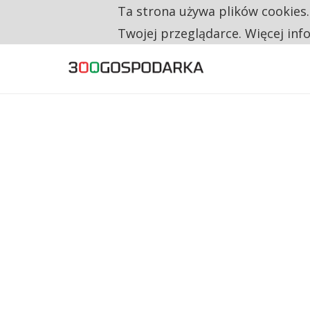
Ta strona używa plików cookies
TYLKO U NAS
NA JEDEN WAKAT PRZYPADAJĄ 62 ZGŁOSZ
Twojej przeglądarce. Więcej inf