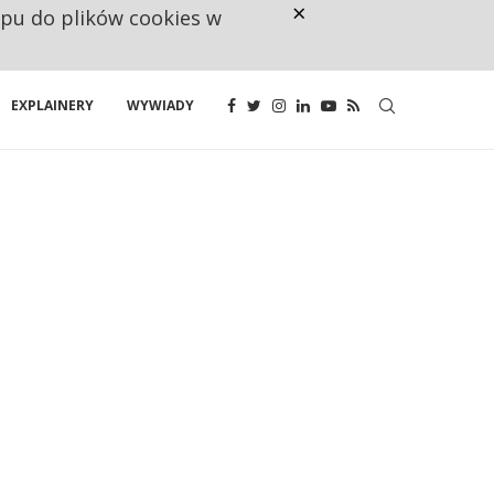
×
ępu do plików cookies w
160 ZNAKÓW TO ZA MAŁO. FUND
EXPLAINERY
WYWIADY