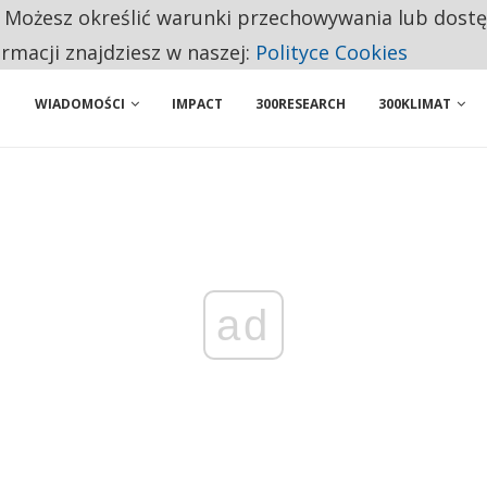
. Możesz określić warunki przechowywania lub dost
ENIA. WIELU KANDYDATÓW NIE ROZPOCZYNA PRACY
ormacji znajdziesz w naszej:
Polityce Cookies
WIADOMOŚCI
IMPACT
300RESEARCH
300KLIMAT
ad