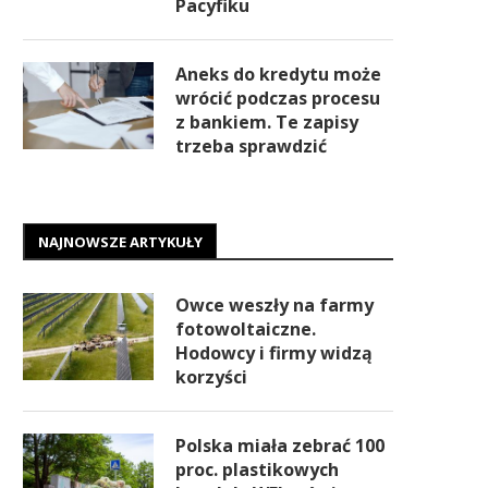
Pacyfiku
Aneks do kredytu może
wrócić podczas procesu
z bankiem. Te zapisy
trzeba sprawdzić
NAJNOWSZE ARTYKUŁY
Owce weszły na farmy
fotowoltaiczne.
Hodowcy i firmy widzą
korzyści
Polska miała zebrać 100
proc. plastikowych