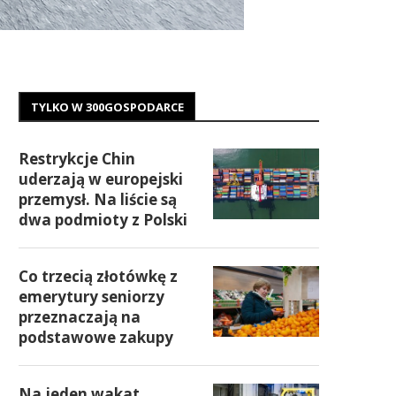
TYLKO W 300GOSPODARCE
Restrykcje Chin
uderzają w europejski
przemysł. Na liście są
dwa podmioty z Polski
Co trzecią złotówkę z
emerytury seniorzy
przeznaczają na
podstawowe zakupy
Na jeden wakat