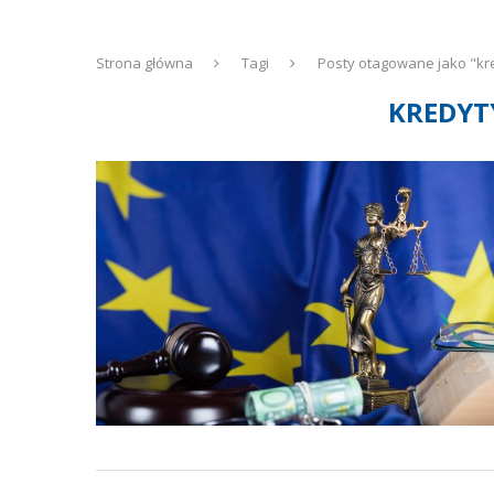
Strona główna
Tagi
Posty otagowane jako "kr
KREDYT