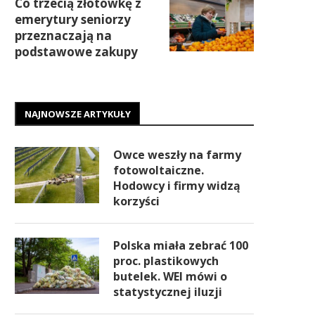
Co trzecią złotówkę z
emerytury seniorzy
przeznaczają na
podstawowe zakupy
NAJNOWSZE ARTYKUŁY
Owce weszły na farmy
fotowoltaiczne.
Hodowcy i firmy widzą
korzyści
Polska miała zebrać 100
proc. plastikowych
butelek. WEI mówi o
statystycznej iluzji