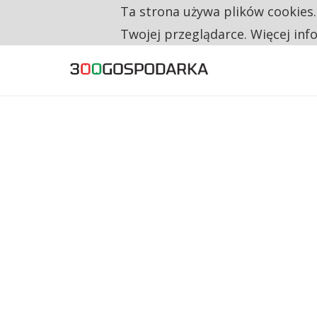
RESTRYKCJE CHIN UDERZAJĄ W EUROPEJSKI
Ta strona używa plików cookies
TYLKO U NAS
CO TRZECIĄ ZŁOTÓWKĘ Z EMERYTURY SE
Twojej przeglądarce. Więcej inf