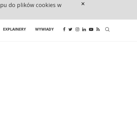
×
ępu do plików cookies w
NA JEDEN WAKAT PRZYPADAJĄ 
EXPLAINERY
WYWIADY