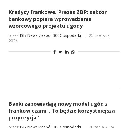
Kredyty frankowe. Prezes ZBP: sektor
bankowy popiera wprowadzenie
wzorcowego projektu ugody
przez
ISB News
Zespół 300Gospodarki
25 czerwca
2024
Banki zapowiadają nowy model ugód z
frankowiczami. „To będzie korzystniejsza
propozycja”
przez
ISB News
Zespół 300Gospodarki
28 maja 2024