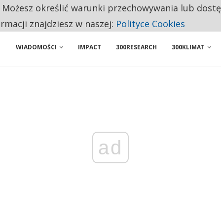
 PRZEMYSŁ. NA LIŚCIE SĄ DWA PODMIOTY Z POLSKI
. Możesz określić warunki przechowywania lub dost
NIORZY PRZEZNACZAJĄ NA PODSTAWOWE ZAKUPY
ormacji znajdziesz w naszej:
Polityce Cookies
WIADOMOŚCI
IMPACT
300RESEARCH
300KLIMAT
ad