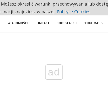
. Możesz określić warunki przechowywania lub dost
NIORZY PRZEZNACZAJĄ NA PODSTAWOWE ZAKUPY
ormacji znajdziesz w naszej:
Polityce Cookies
WIADOMOŚCI
IMPACT
300RESEARCH
300KLIMAT
ad