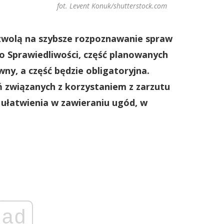
fot. Levent Konuk/shutterstock.com
ozwolą na szybsze rozpoznawanie spraw
o Sprawiedliwości, część planowanych
ny, a część będzie obligatoryjna.
ń związanych z korzystaniem z zarzutu
 ułatwienia w zawieraniu ugód, w
ad