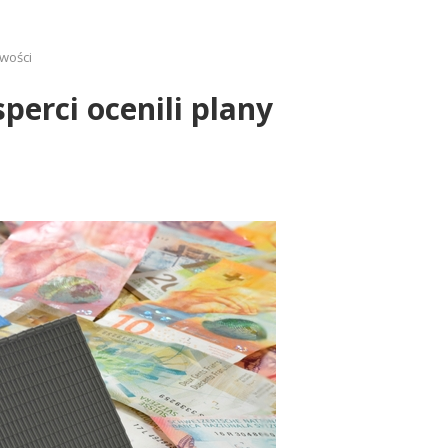
iwości
erci ocenili plany