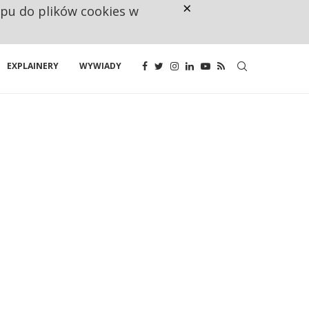
×
ępu do plików cookies w
NA JEDEN WAKAT PRZYPADAJĄ 
EXPLAINERY
WYWIADY