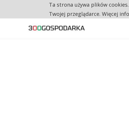
Ta strona używa plików cookies
TYLKO U NAS
CO TRZECIĄ ZŁOTÓWKĘ Z EMERYTURY SE
Twojej przeglądarce. Więcej inf