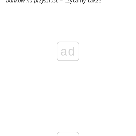
banków na przyszłość
– czytamy także.
ad