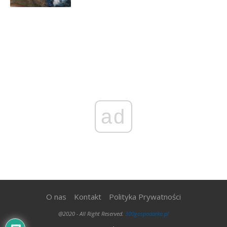
ad
O nas
Kontakt
Polityka Prywatności
@2020 - All Right Reserved.
300gospodarka.pl