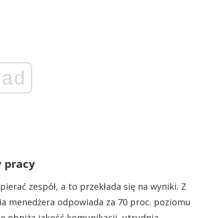
ad
y pracy
pierać zespół, a to przekłada się na wyniki. Z
nia menedżera odpowiada za 70 proc. poziomu
e obniża jakość komunikacji, utrudnia