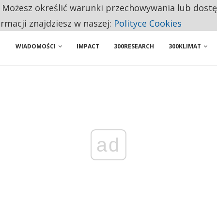
. Możesz określić warunki przechowywania lub dost
ENIA. WIELU KANDYDATÓW NIE ROZPOCZYNA PRACY
ormacji znajdziesz w naszej:
Polityce Cookies
WIADOMOŚCI
IMPACT
300RESEARCH
300KLIMAT
ad