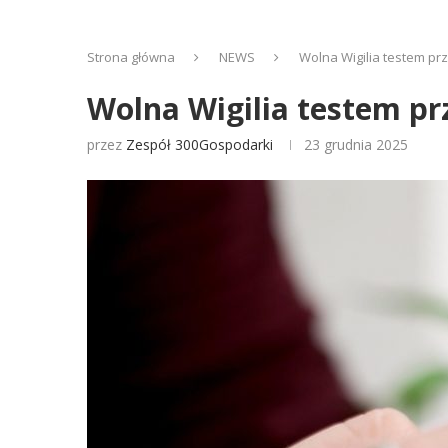
Strona główna
NEWS
Wolna Wigilia testem pr
Wolna Wigilia testem p
przez
Zespół 300Gospodarki
23 grudnia 2025