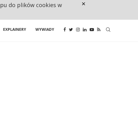
×
ępu do plików cookies w
160 ZNAKÓW TO ZA MAŁO. FUND
EXPLAINERY
WYWIADY