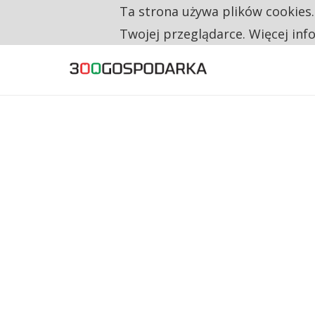
Ta strona używa plików cookies
TYLKO U NAS
NA JEDEN WAKAT PRZYPADAJĄ 62 ZGŁOSZ
Twojej przeglądarce. Więcej inf