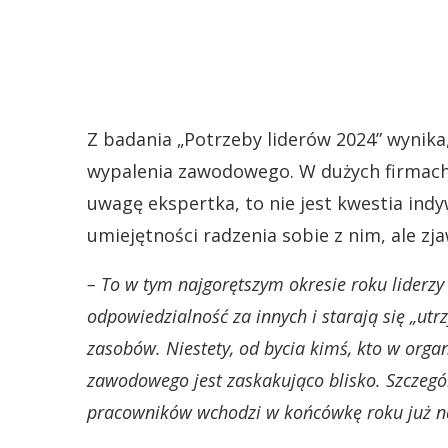
Z badania „Potrzeby liderów 2024” wynik
wypalenia zawodowego. W dużych firmach 
uwagę ekspertka, to nie jest kwestia ind
umiejętności radzenia sobie z nim, ale z
– To w tym najgorętszym okresie roku liderzy 
odpowiedzialność za innych i starają się „ut
zasobów. Niestety, od bycia kimś, kto w organ
zawodowego jest zaskakująco blisko. Szczegól
pracowników wchodzi w końcówkę roku już n