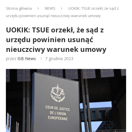
Strona główna
NEWS
UOKIK: TSUE orzekł, że sąd z
urzędu powinien usunąć nieuczciwy warunek umowy
UOKIK: TSUE orzekł, że sąd z
urzędu powinien usunąć
nieuczciwy warunek umowy
przez
ISB News
7 grudnia 2023