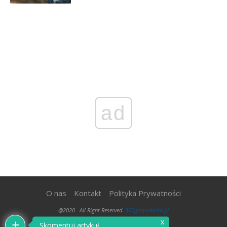
ad
O nas
Kontakt
Polityka Prywatności
@2020 - All Right Reserved.
300gospodarka.pl