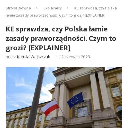
Strona główna
Explainery
KE sprawdza, czy Polska
łamie zasady praworządności. Czym to grozi? [EXPLAINER]
KE sprawdza, czy Polska łamie
zasady praworządności. Czym to
grozi? [EXPLAINER]
przez
Kamila Wajszczuk
12 czerwca 2023