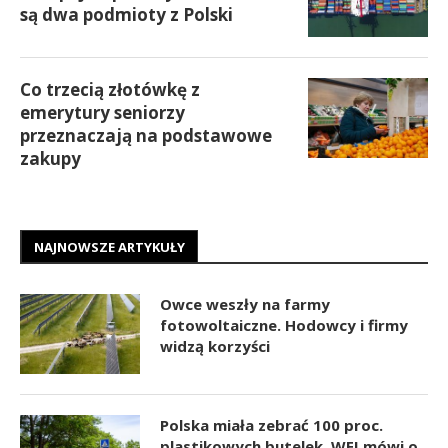
są dwa podmioty z Polski
Co trzecią złotówkę z
emerytury seniorzy
przeznaczają na podstawowe
zakupy
NAJNOWSZE ARTYKUŁY
Owce weszły na farmy
fotowoltaiczne. Hodowcy i firmy
widzą korzyści
Polska miała zebrać 100 proc.
plastikowych butelek. WEI mówi o