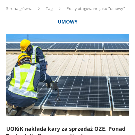
Strona główna
Tagi
Posty otagowane jako "umowy"
UMOWY
UOKiK nakłada kary za sprzedaż OZE. Ponad