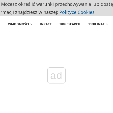
. Możesz określić warunki przechowywania lub dost
ENIA. WIELU KANDYDATÓW NIE ROZPOCZYNA PRACY
ormacji znajdziesz w naszej:
Polityce Cookies
WIADOMOŚCI
IMPACT
300RESEARCH
300KLIMAT
ad