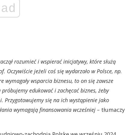
ad
czął rozumieć i wspierać inicjatywy, które służą
f. Oczywiście jeżeli coś się wydarzało w Polsce, np.
óre wymagały wsparcia biznesu, to on się zawsze
 próbujemy edukować i zachęcać biznes, żeby
. Przygotowujemy się na ich wystąpienie jako
iałania wymagają finansowania wcześniej –
tłumaczy
ołudniowo-zachodnią Polskę we wrześniu 2024