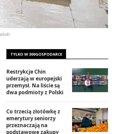
licki
TYLKO W 300GOSPODARCE
Restrykcje Chin
uderzają w europejski
przemysł. Na liście są
dwa podmioty z Polski
Co trzecią złotówkę z
emerytury seniorzy
przeznaczają na
podstawowe zakupy