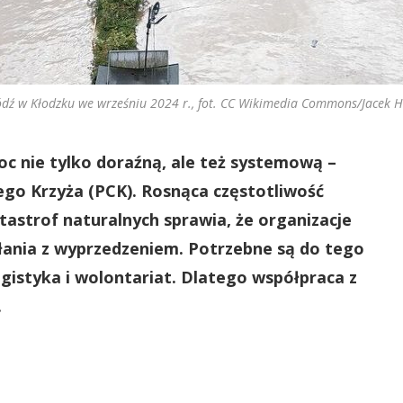
dź w Kłodzku we wrześniu 2024 r., fot. CC Wikimedia Commons/Jacek Ha
oc nie tylko doraźną, ale też systemową –
go Krzyża (PCK). Rosnąca częstotliwość
astrof naturalnych sprawia, że organizacje
ania z wyprzedzeniem. Potrzebne są do tego
ogistyka i wolontariat. Dlatego współpraca z
.