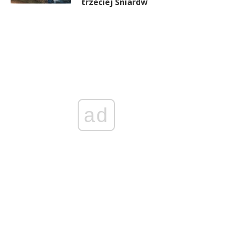
trzeciej Śniardw
ad