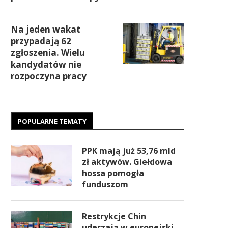
Na jeden wakat
przypadają 62
zgłoszenia. Wielu
kandydatów nie
rozpoczyna pracy
POPULARNE TEMATY
PPK mają już 53,76 mld
zł aktywów. Giełdowa
hossa pomogła
funduszom
Restrykcje Chin
uderzają w europejski