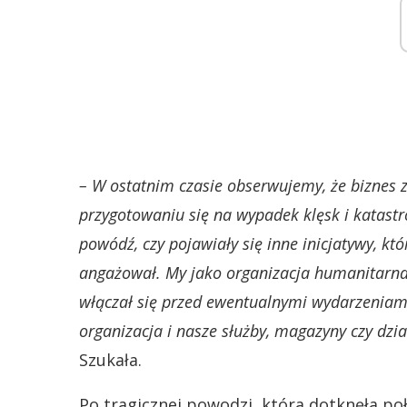
– W ostatnim czasie obserwujemy, że biznes za
przygotowaniu się na wypadek klęsk i katastro
powódź, czy pojawiały się inne inicjatywy, kt
angażował. My jako organizacja humanitarna
włączał się przed ewentualnymi wydarzeniami
organizacja i nasze służby, magazyny czy dz
Szukała.
Po tragicznej powodzi, która dotknęła p