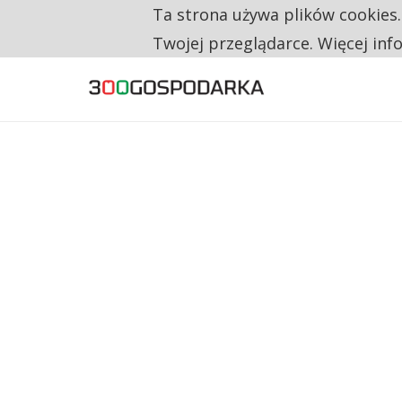
Ta strona używa plików cookies
TYLKO U NAS
NA JEDEN WAKAT PRZYPADAJĄ 62 ZGŁOSZ
Twojej przeglądarce. Więcej inf