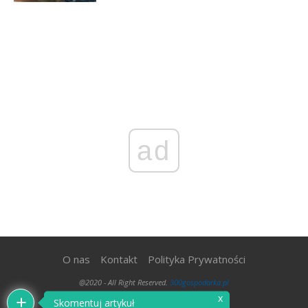
ad
O nas
Kontakt
Polityka Prywatności
@2020 - All Right Reserved.
300gospodarka.pl
x
Skomentuj artykuł