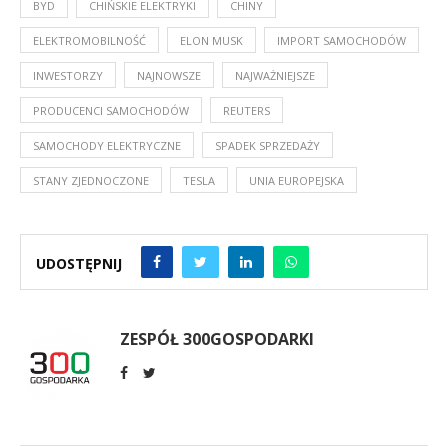
BYD
CHIŃSKIE ELEKTRYKI
CHINY
ELEKTROMOBILNOŚĆ
ELON MUSK
IMPORT SAMOCHODÓW
INWESTORZY
NAJNOWSZE
NAJWAŻNIEJSZE
PRODUCENCI SAMOCHODÓW
REUTERS
SAMOCHODY ELEKTRYCZNE
SPADEK SPRZEDAŻY
STANY ZJEDNOCZONE
TESLA
UNIA EUROPEJSKA
UDOSTĘPNIJ
ZESPÓŁ 300GOSPODARKI