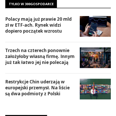
TYLKO W 300GOSPODARCE
Polacy mają już prawie 20 mld
zł w ETF-ach. Rynek widzi
dopiero początek wzrostu
Trzech na czterech ponownie
założyłoby własną firmę. Innym
już tak łatwo jej nie polecają
Restrykcje Chin uderzają w
europejski przemysł. Na liście
są dwa podmioty z Polski