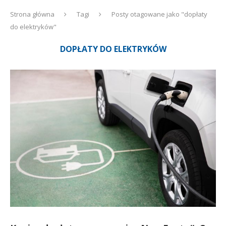
Strona główna
Tagi
Posty otagowane jako "dopłaty
do elektryków"
DOPŁATY DO ELEKTRYKÓW