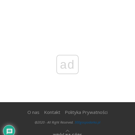
ad
O nas
Kontakt
Polityka Prywatności
@2020 - All Right Reserved.
300gospodarka.pl